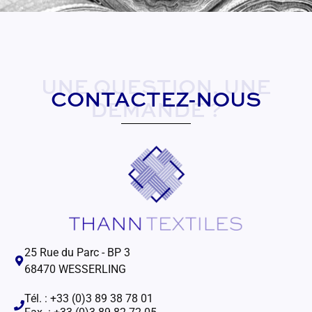
UNE QUESTION, UNE
CONTACTEZ-NOUS
DEMANDE ?
25 Rue du Parc - BP 3
68470 WESSERLING
Tél. : +33 (0)3 89 38 78 01