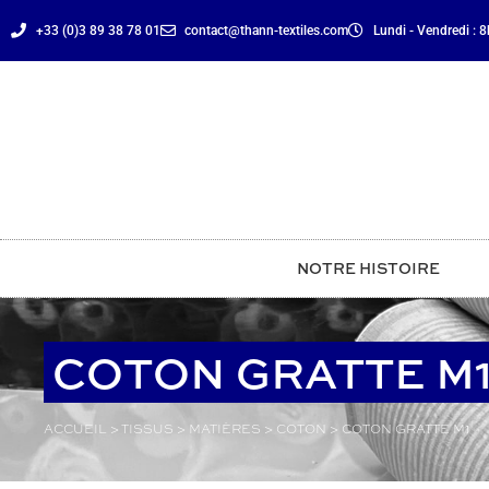
principal
+33 (0)3 89 38 78 01
contact@thann-textiles.com
Lundi - Vendredi : 
NOTRE HISTOIRE
COTON GRATTE M
ACCUEIL
>
TISSUS
>
MATIÈRES
>
COTON
>
COTON GRATTE M1