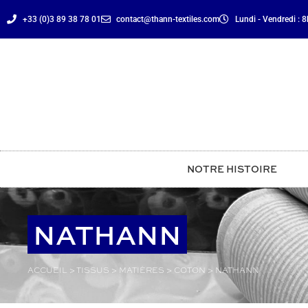
principal
+33 (0)3 89 38 78 01
contact@thann-textiles.com
Lundi - Vendredi : 
NOTRE HISTOIRE
NATHANN
ACCUEIL
>
TISSUS
>
MATIÈRES
>
COTON
>
NATHANN