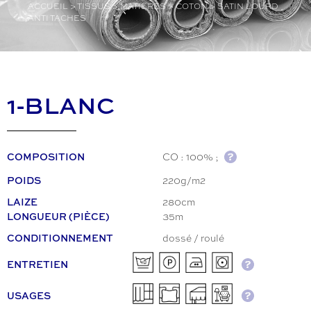
ACCUEIL
>
TISSUS
>
MATIÈRES
>
COTON
>
SATIN LOURD
ANTI TACHES
1-BLANC
CO : 100% ;
COMPOSITION
220g/m2
POIDS
280cm
LAIZE
35m
LONGUEUR (PIÈCE)
dossé / roulé
CONDITIONNEMENT
ENTRETIEN
USAGES