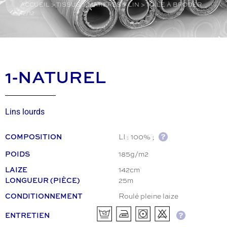
ACCUEIL
>
TISSUS
>
MATIÈRES
>
LIN
>
TOILE À BRODER
12/12
1-NATUREL
Lins lourds
LI : 100% ;
COMPOSITION
185g/m2
POIDS
142cm
LAIZE
25m
LONGUEUR (PIÈCE)
Roulé pleine laize
CONDITIONNEMENT
ENTRETIEN