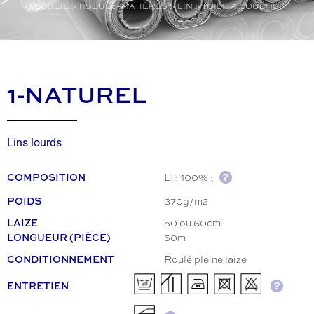
ACCUEIL
>
TISSUS
>
MATIÈRES
>
LIN
>
TOILE A COUCHE
1-NATUREL
Lins lourds
LI : 100% ;
COMPOSITION
370g/m2
POIDS
50 ou 60cm
LAIZE
50m
LONGUEUR (PIÈCE)
Roulé pleine laize
CONDITIONNEMENT
ENTRETIEN