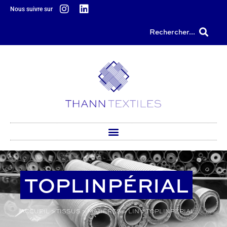
principal
Nous suivre sur
Rechercher...
TOPLINPÉRIAL
ACCUEIL
>
TISSUS
>
MATIÈRES
>
LIN
>
TOPLINPÉRIAL