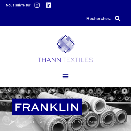
principal
Nous suivre sur
Rechercher...
FRANKLIN
ACCUEIL
>
TISSUS
>
MATIÈRES
>
LIN
>
FRANKLIN