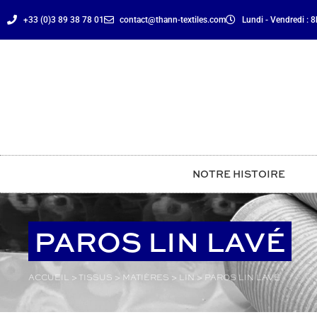
principal
+33 (0)3 89 38 78 01
contact@thann-textiles.com
Lundi - Vendredi : 
NOTRE HISTOIRE
PAROS LIN LAVÉ
ACCUEIL
>
TISSUS
>
MATIÈRES
>
LIN
>
PAROS LIN LAVÉ