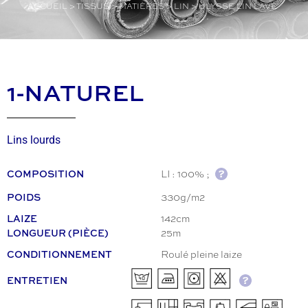
ACCUEIL
>
TISSUS
>
MATIÈRES
>
LIN
>
ULYSSE LIN LAVÉ
1-NATUREL
Lins lourds
LI : 100% ;
COMPOSITION
330g/m2
POIDS
142cm
LAIZE
25m
LONGUEUR (PIÈCE)
Roulé pleine laize
CONDITIONNEMENT
ENTRETIEN