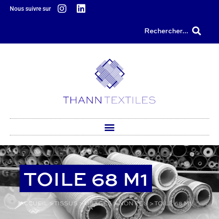
Nous suivre sur
principal
Rechercher...
TOILE 68 M1
ACCUEIL
>
TISSUS
>
USAGES
>
NON FEU
>
TOILE 68 M1