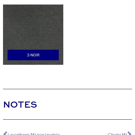
2-NOIR
NOTES
Leviathann M1 non lavable
Chintz M1