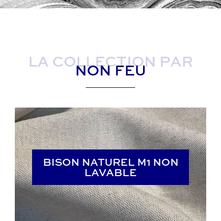
LA COLLECTION PAR
NON FEU
BISON NATUREL M1 NON
BISON NATUREL M1 NON
LAVABLE
LAVABLE