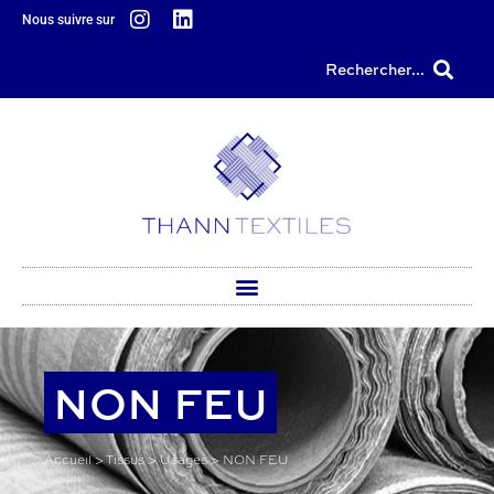
principal
Nous suivre sur
Rechercher...
NON FEU
Accueil
>
Tissus
>
Usages
>
NON FEU