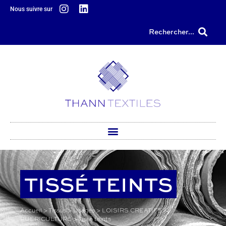
principal
Nous suivre sur
Rechercher...
TISSÉ TEINTS
Accueil
>
Tissus
>
Usages
>
LOISIRS CREATIFS &
PUERICULTURE
>
Tissé teints