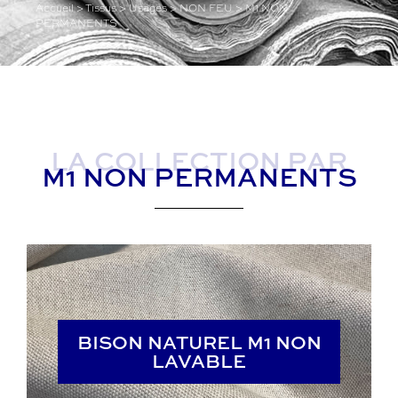
Accueil
>
Tissus
>
Usages
>
NON FEU
>
M1 NON
PERMANENTS
LA COLLECTION PAR
M1 NON PERMANENTS
BISON NATUREL M1 NON
BISON NATUREL M1 NON
LAVABLE
LAVABLE